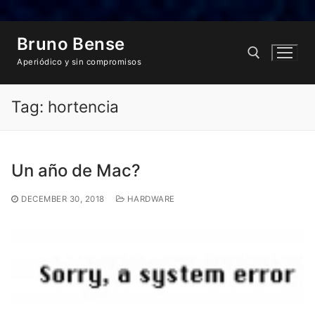
Skip
Bruno Bense
to
content
Aperiódico y sin compromisos
Tag:
hortencia
Search for:
Un año de Mac?
DECEMBER 30, 2018
HARDWARE