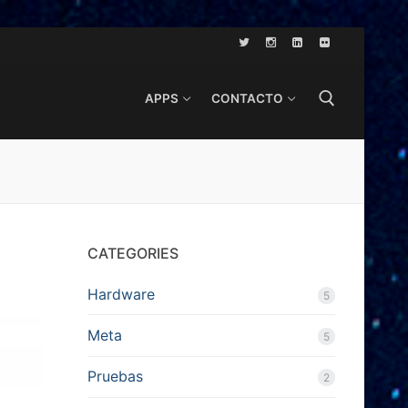
APPS
CONTACTO
Search for:
CATEGORIES
Hardware
5
Meta
5
Pruebas
2