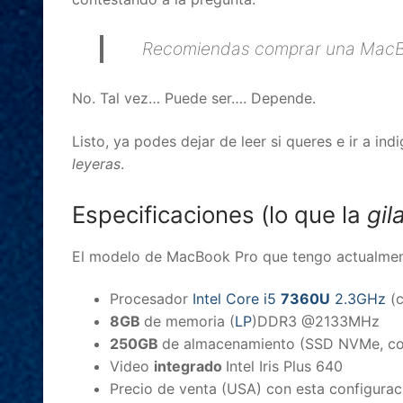
Recomiendas comprar una MacB
No. Tal vez… Puede ser…. Depende.
Listo, ya podes dejar de leer si queres e ir a i
leyeras
.
Especificaciones (lo que la
gi
El modelo de MacBook Pro que tengo actualmen
Procesador
Intel Core i5
7360U
2.3GHz
(c
8GB
de memoria (
LP
)DDR3 @2133MHz
250GB
de almacenamiento (SSD NVMe, co
Video
integrado
Intel Iris Plus 640
Precio de venta (USA) con esta configurac