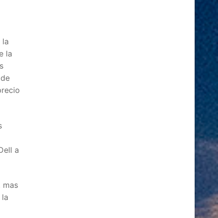
 la
e la
s
d
de
precio
s
Dell a
, mas
 la