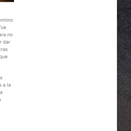
ermino
fue
ara no
r dar
tras
 que
os
 a la
la
n