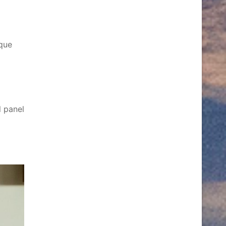
 que
l panel