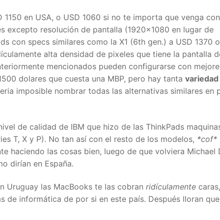
D 1150 en USA, o USD 1060 si no te importa que venga con
s excepto resolución de pantalla (1920×1080 en lugar de
s con specs similares como la X1 (6th gen.) a USD 1370 o
culamente alta densidad de pixeles que tiene la pantalla d
nteriormente mencionados pueden configurarse con mejore
 1500 dolares que cuesta una MBP, pero hay tanta
varieda
ria imposible nombrar todas las alternativas similares en 
 nivel de calidad de IBM que hizo de las ThinkPads maquina
ies T, X y P). No tan así con el resto de los modelos,
*cof*
te haciendo las cosas bien, luego de que volviera Michael 
mo dirían en España.
 en Uruguay las MacBooks te las cobran
ridículamente
caras
 de informática de por si en este país. Después lloran que