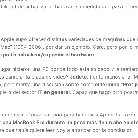
ilidad de actualizar el hardware a medida que pasa el tie
o Apple supo ofrecer distintas variedades de maquinas que
 Mac” (1994-2006), por dar un ejemplo. Cara, pero por lo 
le podía actualizar/expandir el hardware
.
lugar hicieron una PC donde todo esta soldado y la metier
res cambiar la placa de video?
Jódete
. Por lo menos a la “
a, pero merita una discusión sobre como
el termino “Pro” p
ple o del sector IT
en general
. Capaz que hago otro post/r
no creo ser
el mas indicado
para bardear a Apple. La razón 
r una MacBook Pro durante un poco mas de un año en el d
se que
nadie
quiere leer, voy a arrancar por la conclusión,