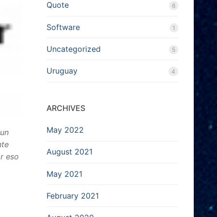
Quote
6
Software
1
Uncategorized
5
Uruguay
4
ARCHIVES
May 2022
 un
nte
August 2021
r eso
May 2021
February 2021