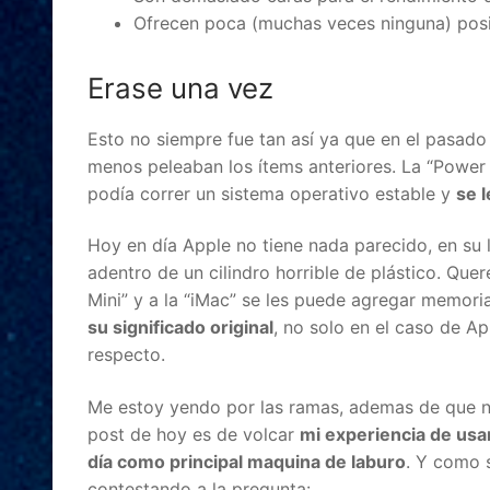
Ofrecen poca (muchas veces ninguna) posib
Erase una vez
Esto no siempre fue tan así ya que en el pasad
menos peleaban los ítems anteriores. La “Power
podía correr un sistema operativo estable y
se 
Hoy en día Apple no tiene nada parecido, en su 
adentro de un cilindro horrible de plástico. Que
Mini” y a la “iMac” se les puede agregar memori
su significado original
, no solo en el caso de Ap
respecto.
Me estoy yendo por las ramas, ademas de que 
post de hoy es de volcar
mi experiencia de usa
día como principal maquina de laburo
. Y como 
contestando a la pregunta: