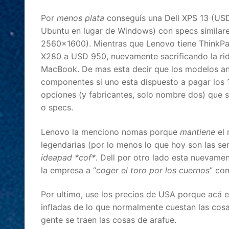
Por
menos plata
conseguís una Dell XPS 13 (US
Ubuntu en lugar de Windows) con specs similare
2560×1600). Mientras que Lenovo tiene ThinkPad
X280 a USD 950, nuevamente sacrificando la ridí
MacBook. De mas esta decir que los modelos a
componentes si uno esta dispuesto a pagar los
opciones (y fabricantes, solo nombre dos) que se
o specs.
Lenovo la menciono nomas porque
mantiene
el
legendarias (por lo menos lo que hoy son las ser
ideapad *cof*
. Dell por otro lado esta nuevamen
la empresa a “
coger el toro por los cuernos
” co
Por ultimo, use los precios de USA porque acá
infladas de lo que normalmente cuestan las cosas
gente se traen las cosas de arafue.