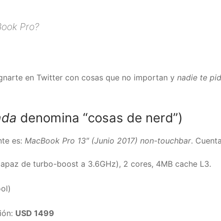
ook Pro?
ndignarte en Twitter con cosas que no importan y
nadie te pi
lada
denomina “cosas de nerd”)
te es:
MacBook Pro 13″ (Junio 2017) non-touchbar
. Cuent
apaz de turbo-boost a 3.6GHz), 2 cores, 4MB cache L3.
ol)
ión:
USD 1499