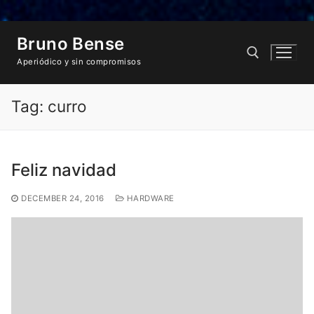
Skip
Bruno Bense
to
content
Aperiódico y sin compromisos
Tag:
curro
Search for:
Feliz navidad
DECEMBER 24, 2016
HARDWARE