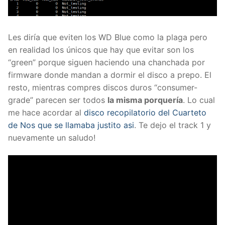
Les diría que eviten los WD Blue como la plaga pero
en realidad los únicos que hay que evitar son los
“green” porque siguen haciendo una chanchada por
firmware donde mandan a dormir el disco a prepo. El
resto, mientras compres discos duros “consumer-
grade” parecen ser todos
la misma porquería
. Lo cual
me hace acordar al
disco recopilatorio del Cuarteto
de Nos que se llamaba justito asi
. Te dejo el track 1 y
nuevamente un saludo!