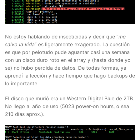
No estoy hablando de insecticidas y decir que “
me
salvo la vida
” es ligeramente exagerado. La cuestión
es que por pelotudo pude aguantar casi una semana
con un disco duro roto en el array y (hasta donde yo
se) no hubo perdida de datos. De todas formas, ya
aprendí la lección y hace tiempo que hago backups de
lo importante.
El disco que murió era un Western Digital Blue de 2TB.
No llego al año de uso (5023 power-on hours, o sea
210 días aprox.).