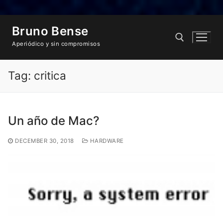
Skip
Bruno Bense
to
content
Aperiódico y sin compromisos
Tag:
critica
Search for:
Un año de Mac?
DECEMBER 30, 2018
HARDWARE