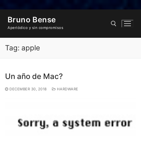
Skip
Bruno Bense
to
content
Aperiódico y sin compromisos
Tag:
apple
Search for:
Un año de Mac?
DECEMBER 30, 2018
HARDWARE